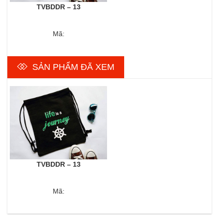
TVBDDR – 13
Mã:
SẢN PHẨM ĐÃ XEM
TVBDDR – 13
Mã: