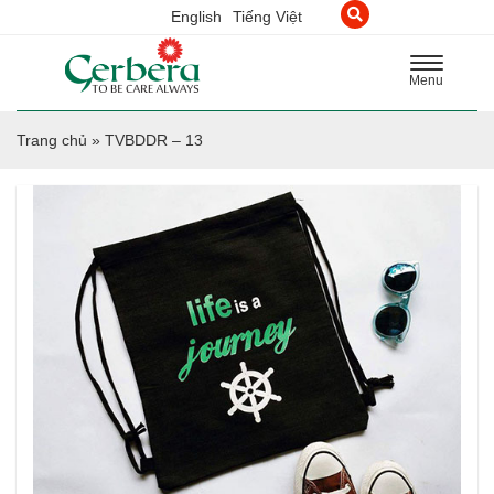
English
Tiếng Việt
Toggle
Menu
navigation
Trang chủ
»
TVBDDR – 13