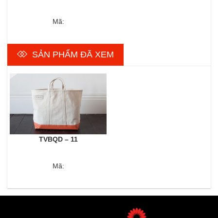
Mã:
SẢN PHẨM ĐÃ XEM
TVBQD – 11
Mã: