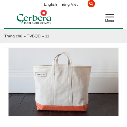
English
Tiếng Việt
Toggle
Menu
navigation
Trang chủ
»
TVBQD – 11