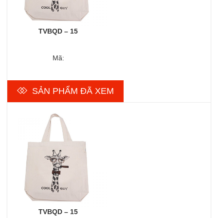
TVBQD – 15
Mã:
SẢN PHẨM ĐÃ XEM
TVBQD – 15