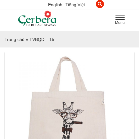
English
Tiếng Việt
Toggle
Menu
navigation
Trang chủ
»
TVBQD – 15