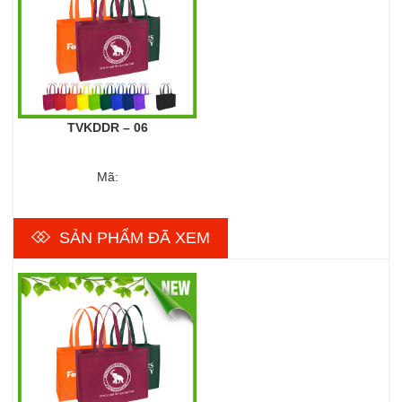
TVKDDR – 06
Mã:
SẢN PHẨM ĐÃ XEM