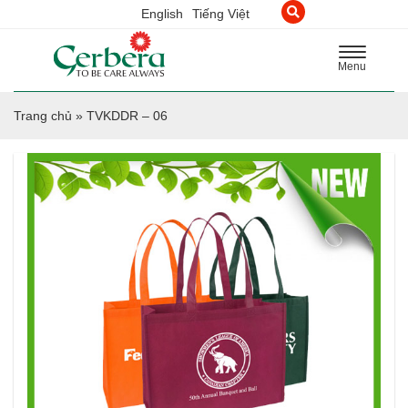
English
Tiếng Việt
Toggle
Menu
navigation
Trang chủ
»
TVKDDR – 06