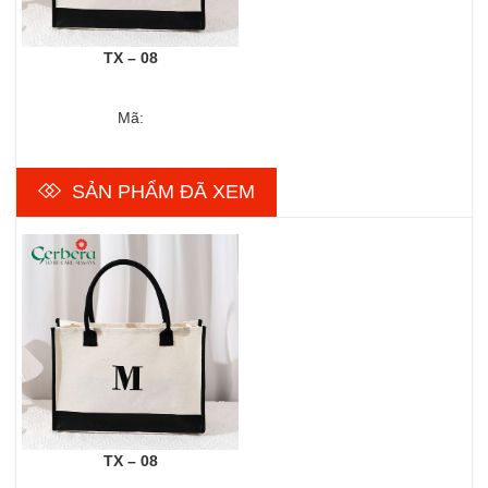
TX – 08
Mã:
SẢN PHẨM ĐÃ XEM
TX – 08