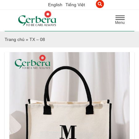
English
Tiếng Việt
Toggle
Menu
navigation
Trang chủ
»
TX – 08