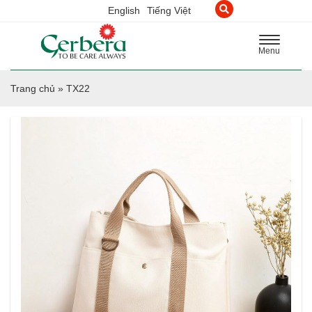
English
Tiếng Việt
Toggle
Menu
navigation
Trang chủ
»
TX22