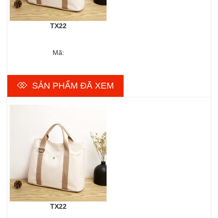
TX22
Mã:
SẢN PHẨM ĐÃ XEM
TX22