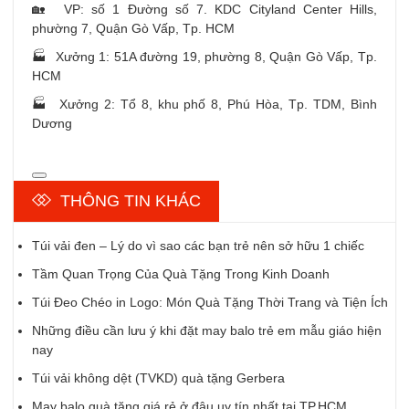
🏡 VP: số 1 Đường số 7. KDC Cityland Center Hills,
phường 7, Quận Gò Vấp, Tp. HCM
🏭 Xưởng 1: 51A đường 19, phường 8, Quận Gò Vấp, Tp.
HCM
🏭 Xưởng 2: Tổ 8, khu phố 8, Phú Hòa, Tp. TDM, Bình
Dương
THÔNG TIN KHÁC
Túi vải đen – Lý do vì sao các bạn trẻ nên sở hữu 1 chiếc
Tầm Quan Trọng Của Quà Tặng Trong Kinh Doanh
Túi Đeo Chéo in Logo: Món Quà Tặng Thời Trang và Tiện Ích
Những điều cần lưu ý khi đặt may balo trẻ em mẫu giáo hiện
nay
Túi vải không dệt (TVKD) quà tặng Gerbera
May balo quà tặng giá rẻ ở đâu uy tín nhất tại TP.HCM