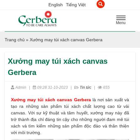
English
Tiếng Việt
Toggle
Menu
navigation
Trang chủ
»
Xưởng may túi xách canvas Gerbera
Xưởng may túi xách canvas
Gerbera
Admin
|
09:28 31-10-2023
|
Tin tức
|
655
X
ưởng may túi xách canvas Gerbera
là nơi sản xuất và
tạo ra những sản phẩm túi xách chất lượng cao từ vải
canvas. Với sự kỹ thuật và tâm huyết, xưởng may này đã
trở thành địa chỉ đáng tin cậy cho những người đam mê túi
xách và tìm kiếm những sản phẩm độc đáo và thân thiện
với môi trường.