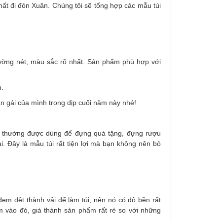
ất đi đón Xuân. Chúng tôi sẽ tổng hợp các mẫu túi
đường nét, màu sắc rõ nhất. Sản phẩm phù hợp với
.
ạn gái của mình trong dịp cuối năm này nhé!
ẩm thường được dùng để đựng quà tặng, đựng rượu
đại. Đây là mẫu túi rất tiện lợi mà bạn không nên bỏ
đem dệt thành vải để làm túi, nên nó có độ bền rất
m vào đó, giá thành sản phẩm rất rẻ so với những