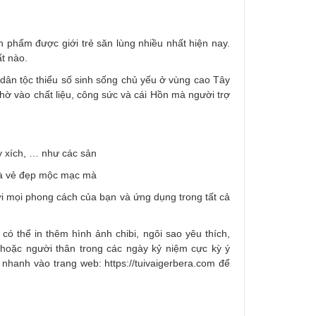
ản phẩm được giới trẻ săn lùng nhiều nhất hiện nay.
t nào.
dân tộc thiểu số sinh sống chủ yếu ở vùng cao Tây
hờ vào chất liệu, công sức và cái Hồn mà người trợ
y xích, … như các sản
 là vẻ đẹp mộc mạc mà
với mọi phong cách của bạn và ứng dụng trong tất cả
ó thể in thêm hình ảnh chibi, ngôi sao yêu thích,
hoặc người thân trong các ngày kỷ niệm cực kỳ ý
nhanh vào trang web: https://tuivaigerbera.com để