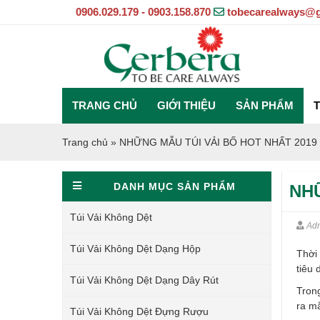
0906.029.179 - 0903.158.870
tobecarealways@
TRANG CHỦ
GIỚI THIỆU
SẢN PHẨM
T
Trang chủ
»
NHỮNG MẪU TÚI VẢI BỐ HOT NHẤT 2019
DANH MỤC SẢN PHẨM
NHỮ
Túi Vải Không Dệt
Ad
Túi Vải Không Dệt Dạng Hộp
Thời
tiêu
Túi Vải Không Dệt Dạng Dây Rút
Trong
ra mắ
Túi Vải Không Dệt Đựng Rượu