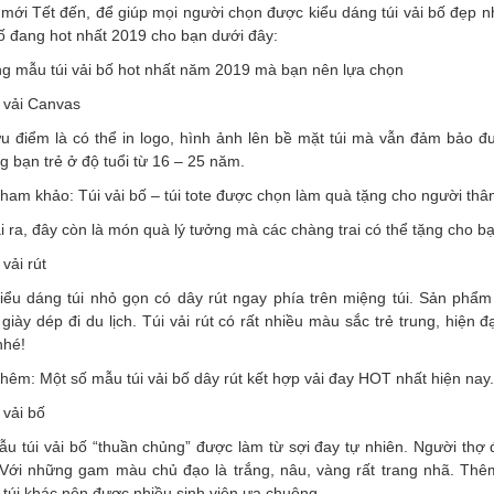
ới Tết đến, để giúp mọi người chọn được kiểu dáng túi vải bố đẹp nh
ố đang hot nhất 2019 cho bạn dưới đây:
g mẫu túi vải bố hot nhất năm 2019 mà bạn nên lựa chọn
 vải Canvas
ưu điểm là có thể in logo, hình ảnh lên bề mặt túi mà vẫn đảm bảo 
 bạn trẻ ở độ tuổi từ 16 – 25 năm.
ham khảo: Túi vải bố – túi tote được chọn làm quà tặng cho người thân
 ra, đây còn là món quà lý tưởng mà các chàng trai có thể tặng cho b
 vải rút
kiểu dáng túi nhỏ gọn có dây rút ngay phía trên miệng túi. Sản ph
giày dép đi du lịch. Túi vải rút có rất nhiều màu sắc trẻ trung, hiện 
nhé!
hêm: Một số mẫu túi vải bố dây rút kết hợp vải đay HOT nhất hiện nay.
 vải bố
u túi vải bố “thuần chủng” được làm từ sợi đay tự nhiên. Người thợ 
 Với những gam màu chủ đạo là trắng, nâu, vàng rất trang nhã. Thê
túi khác nên được nhiều sinh viên ưa chuộng.