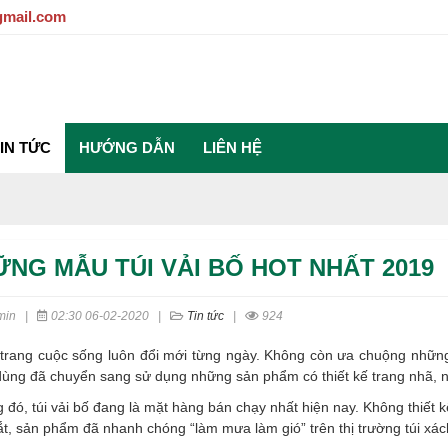
gmail.com
IN TỨC
HƯỚNG DẪN
LIÊN HỆ
NG MẪU TÚI VẢI BỐ HOT NHẤT 2019
min
|
02:30 06-02-2020
|
Tin tức
|
924
 trang cuộc sống luôn đổi mới từng ngày. Không còn ưa chuộng những
 dùng đã chuyển sang sử dụng những sản phẩm có thiết kế trang nhã, 
 đó, túi vải bố đang là mặt hàng bán chạy nhất hiện nay. Không thiết k
t, sản phẩm đã nhanh chóng “làm mưa làm gió” trên thị trường túi xách