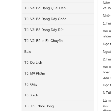
Năm m
Túi Vải Bố Dạng Quai Đeo
vải b
Nhữn
Túi Vải Bố Dạng Dây Chéo
1.Túi
Túi Vải Bố Dạng Dây Rút
Với 
những
Túi Vải Bố In Ép Chuyển
Đọc t
Balo
Ngoài
2.Túi
Túi Du Lịch
Với 
hoặc 
Túi Mỹ Phẩm
qua 
Túi Giấy
Đọc t
3.Túi
Túi Xách
Là mẫ
cao.
Túi Thú Nhồi Bông
dòng 