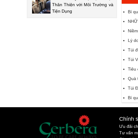
Thân Thiện với Môi Trường và
Tiện Dụng
Bí qu
NHỮN
Niềm 
Lý do
Túi đ
Túi 
Tiêu
Quà t
Túi 
Bí qu
Chính 
Ưu đãi c
Tư vấn m