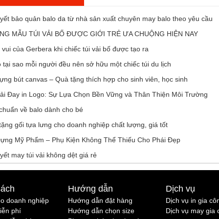
yết bảo quản balo da từ nhà sản xuất chuyên may balo theo yêu cầu
G MẪU TÚI VẢI BỐ ĐƯỢC GIỚI TRẺ ƯA CHUỘNG HIỆN NAY
vui của Gerbera khi chiếc túi vải bố được tạo ra
 tại sao mỗi người đều nên sở hữu một chiếc túi du lịch
ựng bút canvas – Quà tặng thích hợp cho sinh viên, học sinh
Vải Đay in Logo: Sự Lựa Chọn Bền Vững và Thân Thiện Môi Trường
 chuẩn về balo dành cho bé
ặng gối tựa lưng cho doanh nghiệp chất lượng, giá tốt
Đựng Mỹ Phẩm – Phụ Kiện Không Thể Thiếu Cho Phái Đẹp
yết may túi vải không dệt giá rẻ
sách
Hướng dẫn
Dịch vụ
ho doanh nghiệp
Hướng dẫn đặt hàng
Dịch vụ in gia cô
iễn phí
Hướng dẫn chọn size
Dịch vụ may gia 