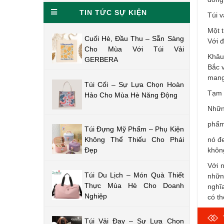
TIN TỨC SỰ KIỆN
Túi v
Một t
Cuối Hè, Đầu Thu – Sẵn Sàng
Với đ
Cho Mùa Với Túi Vải
Khâu
GERBERA
Bắc v
mang 
Túi Cối – Sự Lựa Chọn Hoàn
Tạm 
Hảo Cho Mùa Hè Năng Động
Những
phẩm 
Túi Đựng Mỹ Phẩm – Phụ Kiện
Không Thể Thiếu Cho Phái
nó đe
Đẹp
khôn
Với 
Túi Du Lịch – Món Quà Thiết
nhữn
Thực Mùa Hè Cho Doanh
nghĩa
Nghiệp
có th
Túi Vải Đay – Sự Lựa Chọn