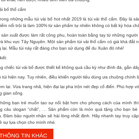
ải bố thổ cẩm
rong những mẫu túi vải bố hot nhất 2019 là túi vải thổ cẩm. Đây là s
iểm nổi trội là làm 100% từ sản phẩm tự nhiên không có bất kỳ hóa chấ
 sản xuất được làm rất công phu, hoàn toàn bằng tay từ những người 
à khu vực Tây Nguyên. Một sản phẩm túi vải thổ cẩm có giá khá đắt n
lại. Mẫu túi này rất đáng cho bạn sử dụng để du Xuân đó nhé!
kết:
 chiếc túi vải bố được thiết kế không quá cầu kỳ như đính đá, gắn dâ
túi hiện nay. Tuy nhiên, điều khiến người tiêu dùng ưa chuộng chính
m lại. Vừa trang nhã, hiện đại lại pha trộn nét đẹp cổ điển. Phù hợp 
g gian sống.
những bạn trẻ muốn tạo sự nổi bật hơn cho phong cách của mình thì c
g câu slogan “chất”, … Sản phẩm còn là món quà tặng cho bạn bè 
. Đảm bảo người nhận sẽ hài lòng nhất định. Hãy nhanh tay truy cập 
ê sự lựa chọn cho mình nhé.
THÔNG TIN KHÁC