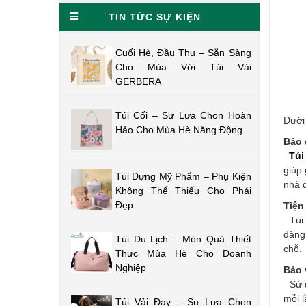
TIN TỨC SỰ KIỆN
Cuối Hè, Đầu Thu – Sẵn Sàng
Cho Mùa Với Túi Vải
GERBERA
Túi Cối – Sự Lựa Chọn Hoàn
Dưới 
Hảo Cho Mùa Hè Năng Động
Bảo 
Túi
giúp 
Túi Đựng Mỹ Phẩm – Phụ Kiện
nhà đ
Không Thể Thiếu Cho Phái
Đẹp
Tiện 
Túi 
dàng 
Túi Du Lịch – Món Quà Thiết
chỗ.
Thực Mùa Hè Cho Doanh
Nghiệp
Bảo 
Sử d
mỗi l
Túi Vải Đay – Sự Lựa Chọn