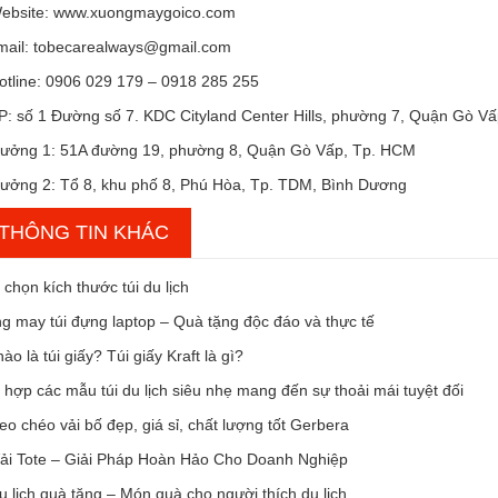
ebsite: www.xuongmaygoico.com
ail: tobecarealways@gmail.com
otline: 0906 029 179 – 0918 285 255
P: số 1 Đường số 7. KDC Cityland Center Hills, phường 7, Quận Gò V
ưởng 1: 51A đường 19, phường 8, Quận Gò Vấp, Tp. HCM
ưởng 2: Tổ 8, khu phố 8, Phú Hòa, Tp. TDM, Bình Dương
THÔNG TIN KHÁC
chọn kích thước túi du lịch
g may túi đựng laptop – Quà tặng độc đáo và thực tế
ào là túi giấy? Túi giấy Kraft là gì?
hợp các mẫu túi du lịch siêu nhẹ mang đến sự thoải mái tuyệt đối
eo chéo vải bố đẹp, giá sỉ, chất lượng tốt Gerbera
Vải Tote – Giải Pháp Hoàn Hảo Cho Doanh Nghiệp
u lịch quà tặng – Món quà cho người thích du lịch