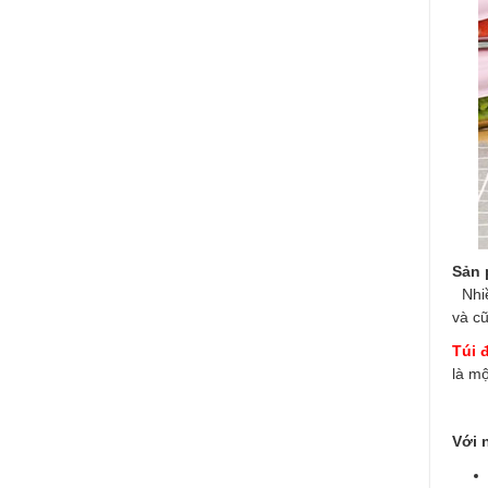
Sản 
Nhiề
và cũ
Túi 
là mộ
Với 