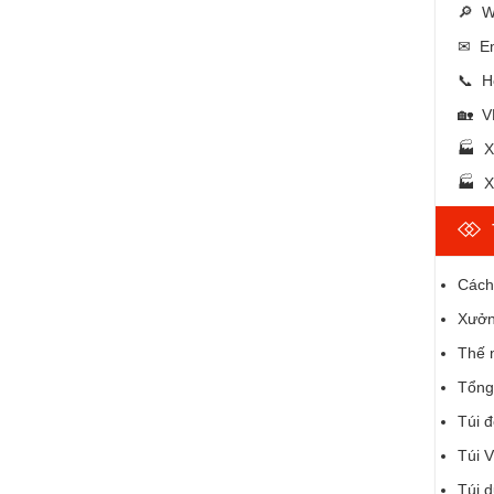
🔎 W
✉ Em
📞 H
🏡 V
🏭 X
🏭 X
Cách 
Xưởn
Thế n
Tổng 
Túi đ
Túi 
Túi d