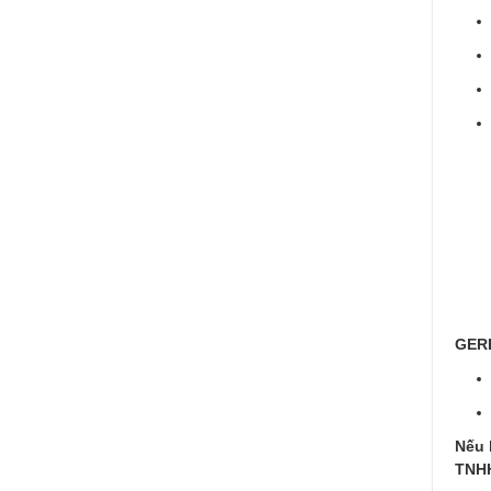
GERB
Nếu 
TNHH