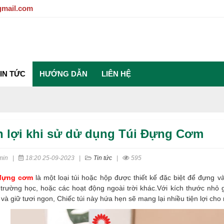
gmail.com
IN TỨC
HƯỚNG DẪN
LIÊN HỆ
n lợi khi sử dử dụng Túi Đựng Cơm
min
|
18:20 25-09-2023
|
Tin tức
|
595
đựng cơm
là một loại túi hoặc hộp được thiết kế đặc biệt để đựng
 trường học, hoặc các hoạt động ngoài trời khác.Với kích thước nhỏ 
 và giữ tươi ngon, Chiếc túi này hứa hẹn sẽ mang lại nhiều tiện lợi cho