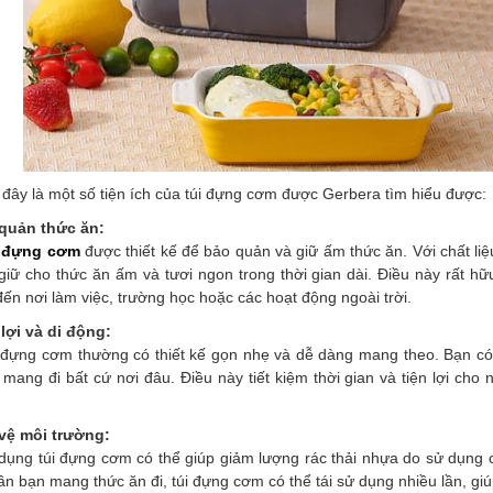
đây là một số tiện ích của túi đựng cơm được Gerbera tìm hiểu được:
quản thức ăn:
 đựng cơm
được thiết kế để bảo quản và giữ ấm thức ăn. Với chất liệu
giữ cho thức ăn ấm và tươi ngon trong thời gian dài. Điều này rất h
ến nơi làm việc, trường học hoặc các hoạt động ngoài trời.
lợi và di động:
đựng cơm thường có thiết kế gọn nhẹ và dễ dàng mang theo. Bạn có 
mang đi bất cứ nơi đâu. Điều này tiết kiệm thời gian và tiện lợi cho
vệ môi trường:
ụng túi đựng cơm có thể giúp giảm lượng rác thải nhựa do sử dụng c
ần bạn mang thức ăn đi, túi đựng cơm có thể tái sử dụng nhiều lần, gi