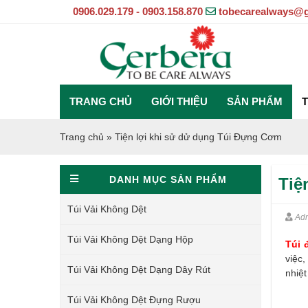
0906.029.179 - 0903.158.870
tobecarealways@
TRANG CHỦ
GIỚI THIỆU
SẢN PHẨM
T
Trang chủ
»
Tiện lợi khi sử dử dụng Túi Đựng Cơm
DANH MỤC SẢN PHẨM
Tiệ
Túi Vải Không Dệt
Ad
Túi Vải Không Dệt Dạng Hộp
Túi 
việc,
Túi Vải Không Dệt Dạng Dây Rút
nhiệt
Túi Vải Không Dệt Đựng Rượu